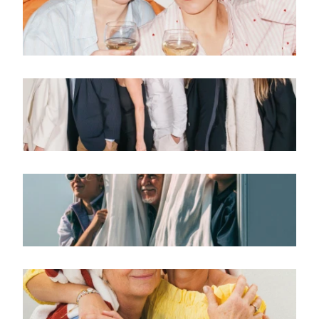
voorjaarseditie 2025
Voorjaar
wintereditie 2024
Oh wat een jaar
herfsteditie 2024
Verkiezingen
zomereditie 2024
Zomereditie 2024