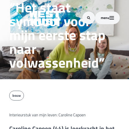
“Het staat
symbool voor
menu
mijn eerste stap
naar
volwassenheid”
bouw
Interieurstuk van mijn leven: Caroline Capoen
Caroline Capoen (44) is leerkracht in het