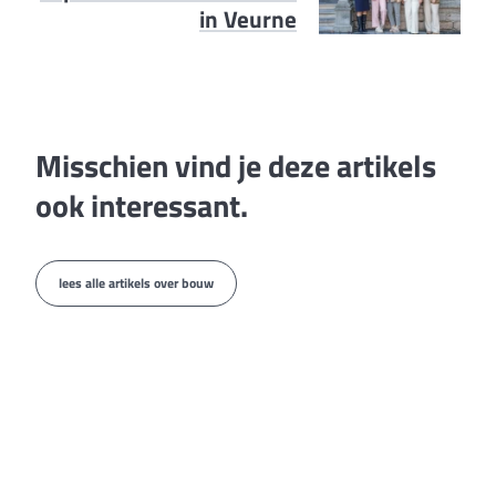
in Veurne
Misschien vind je deze artikels
ook interessant.
lees alle artikels over bouw
bouw
“De drang om het nest te
verlaten heb ik nooit