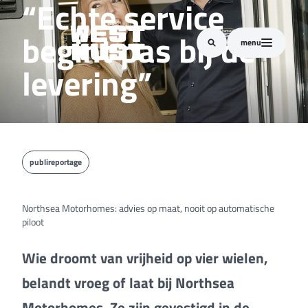
“Echte service
begint pas bij de
menu
levering”
publireportage
Northsea Motorhomes: advies op maat, nooit op automatische
piloot
Wie droomt van vrijheid op vier wielen,
belandt vroeg of laat bij Northsea
Motorhomes. Ze zijn gevestigd in de