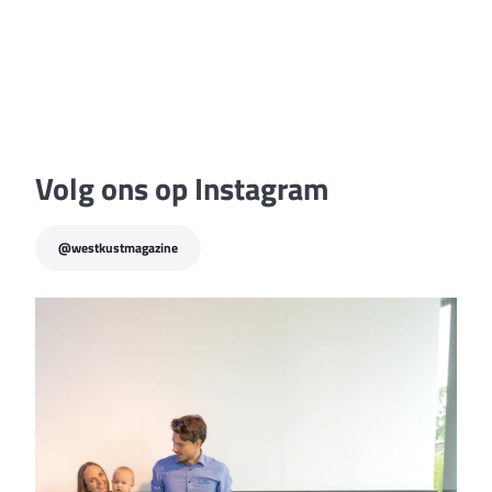
publireportage
“Alleen ga je sneller, maar
samen geraken wij veel
verder”
Volg ons op Instagram
@westkustmagazine