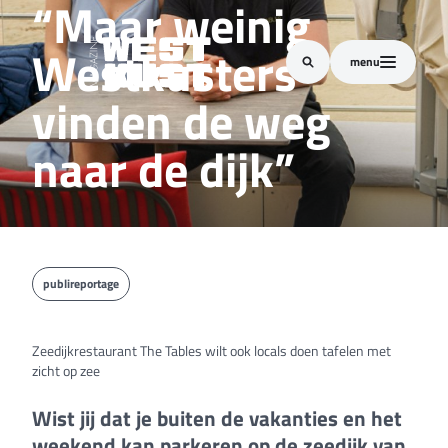
“Maar weinig
Westkusters
menu
vinden de weg
naar de dijk”
publireportage
Zeedijkrestaurant The Tables wilt ook locals doen tafelen met
zicht op zee
Wist jij dat je buiten de vakanties en het
weekend kan parkeren op de zeedijk van