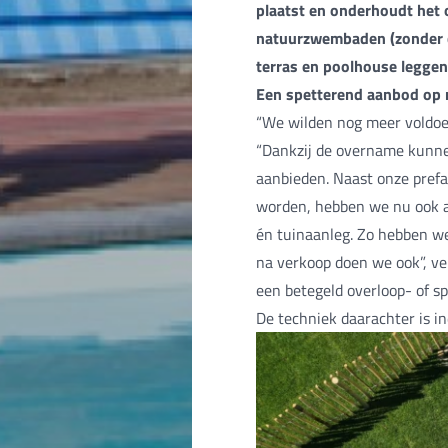
plaatst en onderhoudt het
natuurzwembaden (zonder c
terras en poolhouse leggen
Een spetterend aanbod op
“We wilden nog meer voldoe
“Dankzij de overname kunne
aanbieden. Naast onze pref
worden, hebben we nu ook a
én tuinaanleg. Zo hebben we
na verkoop doen we ook”, vert
een betegeld overloop- of s
De techniek daarachter is i