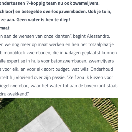
 ondertussen 7-koppig team nu ook zwemvijvers,
hloor) en betegelde overloopzwembaden. Ook je tuin,
 ze aan. Geen water is hen te diep!
 maat
n aan de wensen van onze klanten”, begint Alessandro.
n we nog meer op maat werken en hen het totaalplaatje
ab monoblock-zwembaden, die in 4 dagen geplaatst kunnen
lle expertise in huis voor betonzwembaden, zwemvijvers
 voor elk, en voor elk soort budget, wat wils. Onderhoud
elt hij vloeiend over zijn passie. “Zelf zou ik kiezen voor
piegelzwembad, waar het water tot aan de bovenkant staat.
ndrukwekkend.”