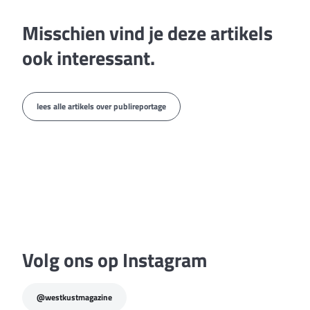
Misschien vind je deze artikels
ook interessant.
lees alle artikels over publireportage
publireportage
“Alleen ga je sneller, maar
samen geraken wij veel
verder”
Volg ons op Instagram
@westkustmagazine