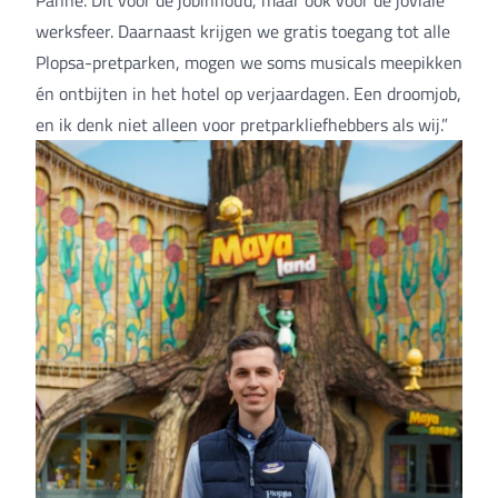
werksfeer. Daarnaast krijgen we gratis toegang tot alle
Plopsa-pretparken, mogen we soms musicals meepikken
én ontbijten in het hotel op verjaardagen. Een droomjob,
en ik denk niet alleen voor pretparkliefhebbers als wij.”