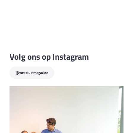
publireportage
“Alleen ga je sneller, maar
samen geraken wij veel
verder”
Volg ons op Instagram
@westkustmagazine