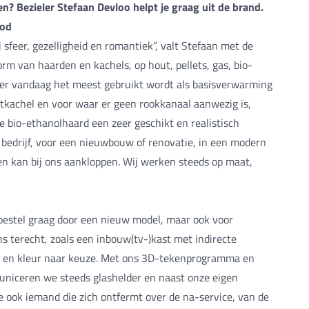
n? Bezieler Stefaan Devloo helpt je graag uit de brand.
bod
sfeer, gezelligheid en romantiek”, valt Stefaan met de
vorm van haarden en kachels, op hout, pellets, gas, bio-
at er vandaag het meest gebruikt wordt als basisverwarming
letkachel en voor waar er geen rookkanaal aanwezig is,
e bio-ethanolhaard een zeer geschikt en realistisch
 of bedrijf, voor een nieuwbouw of renovatie, in een modern
reen kan bij ons aankloppen. Wij werken steeds op maat,
oestel graag door een nieuw model, maar ook voor
ns terecht, zoals een inbouw(tv-)kast met indirecte
al en kleur naar keuze. Met ons 3D-tekenprogramma en
uniceren we steeds glashelder en naast onze eigen
 ook iemand die zich ontfermt over de na-service, van de