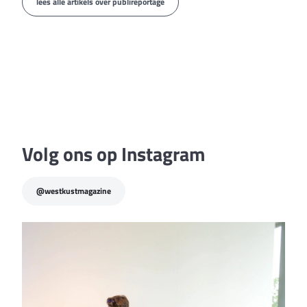
lees alle artikels over publireportage
publireportage
“Alleen ga je sneller, maar
samen geraken wij veel
verder”
Volg ons op Instagram
@westkustmagazine