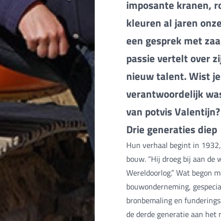
imposante kranen, r
kleuren al jaren onz
een gesprek met zaa
passie vertelt over z
nieuw talent. Wist j
verantwoordelijk wa
van potvis Valentijn?
Drie generaties diep
Hun verhaal begint in 1932,
bouw. “Hij droeg bij aan de
Wereldoorlog.” Wat begon me
bouwonderneming, gespecial
bronbemaling en funderings
de derde generatie aan het r