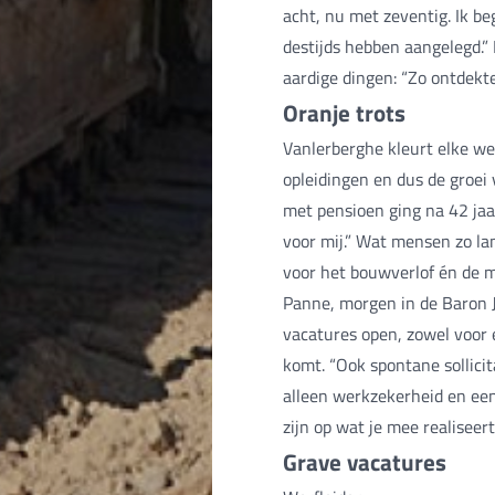
acht, nu met zeventig. Ik be
destijds hebben aangelegd.” 
aardige dingen: “Zo ontdekt
Oranje trots
Vanlerberghe kleurt elke wer
opleidingen en dus de groei 
met pensioen ging na 42 jaar
voor mij.” Wat mensen zo lan
voor het bouwverlof én de m
Panne, morgen in de Baron 
vacatures open, zowel voor
komt. “Ook spontane sollicita
alleen werkzekerheid en een
zijn op wat je mee realiseert
Grave vacatures