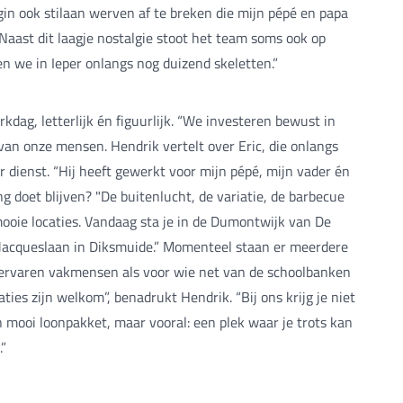
gin ook stilaan werven af te breken die mijn pépé en papa
Naast dit laagje nostalgie stoot het team soms ook op
en we in Ieper onlangs nog duizend skeletten.”
kdag, letterlijk én figuurlijk. “We investeren bewust in
van onze mensen. Hendrik vertelt over Eric, die onlangs
 dienst. “Hij heeft gewerkt voor mijn pépé, mijn vader én
g doet blijven? "De buitenlucht, de variatie, de barbecue
ooie locaties. Vandaag sta je in de Dumontwijk van De
Jacqueslaan in Diksmuide.” Momenteel staan er meerdere
 ervaren vakmensen als voor wie net van de schoolbanken
ties zijn welkom”, benadrukt Hendrik. “Bij ons krijg je niet
 mooi loonpakket, maar vooral: een plek waar je trots kan
.”