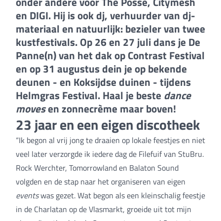
onder andere voor The Possé, Citymesh
en DIGI. Hij is ook dj, verhuurder van dj-
materiaal en natuurlijk: bezieler van twee
kustfestivals. Op 26 en 27 juli dans je De
Panne(n) van het dak op Contrast Festival
en op 31 augustus dein je op bekende
deunen - en Koksijdse duinen - tijdens
Helmgras Festival. Haal je beste
dance
moves
en zonnecrème maar boven!
23 jaar en een eigen discotheek
“Ik begon al vrij jong te draaien op lokale feestjes en niet
veel later verzorgde ik iedere dag de Filefuif van StuBru.
Rock Werchter, Tomorrowland en Balaton Sound
volgden en de stap naar het organiseren van eigen
events
was gezet. Wat begon als een kleinschalig feestje
in de Charlatan op de Vlasmarkt, groeide uit tot mijn