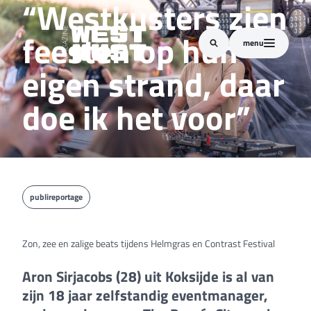
“Westkusters zien
feesten op hun
menu
eigen strand, daar
doe ik het voor”
publireportage
Zon, zee en zalige beats tijdens Helmgras en Contrast Festival
Aron Sirjacobs (28) uit Koksijde is al van
zijn 18 jaar zelfstandig eventmanager,